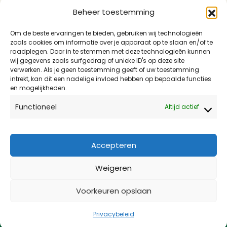
Lokaal Zaans Presenteert Met Trots:…
Beheer toestemming
LEES MEER
Om de beste ervaringen te bieden, gebruiken wij technologieën
zoals cookies om informatie over je apparaat op te slaan en/of te
17 mei 2026
raadplegen. Door in te stemmen met deze technologieën kunnen
wij gegevens zoals surfgedrag of unieke ID's op deze site
Guisweg En Het Spoor: Waarom…
verwerken. Als je geen toestemming geeft of uw toestemming
LEES MEER
intrekt, kan dit een nadelige invloed hebben op bepaalde functies
en mogelijkheden.
16 april 2026
Functioneel
Altijd actief
Lokaal Zaans: Kies Voor Verdiept…
LEES MEER
Accepteren
Weigeren
©2025 Lokaal Zaans.
Voorkeuren opslaan
Privacy Policy
Privacybeleid