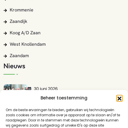
Krommenie
Zaandijk
Koog A/d Zaan
West Knollendam
Zaandam
Nieuws
30 juni 2026
Lokaal Zaans Presenteert Met Trots:…
Beheer toestemming
LEES MEER
Om de beste ervaringen te bieden, gebruiken wij technologieën
zoals cookies om informatie over je apparaat op te slaan en/of te
17 mei 2026
raadplegen. Door in te stemmen met deze technologieën kunnen
wij gegevens zoals surfgedrag of unieke ID's op deze site
Guisweg En Het Spoor: Waarom…