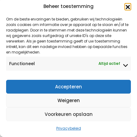
Beheer toestemming
Om de beste ervaringen te bieden, gebruiken wij technologieën
14. Jan de Vries
zoals cookies om informatie over je apparaat op te slaan en/of te
raadplegen. Door in te stemmen met deze technologieën kunnen
Krommenie
wij gegevens zoals surfgedrag of unieke ID's op deze site
Omdat ik ben geboren in Koog aan de Zaan en ben
verwerken. Als je geen toestemming geeft of uw toestemming
intrekt, kan dit een nadelige invloed hebben op bepaalde functies
opgegroeid op het Haaldersbroek te Zaandam mag ik me
en mogelijkheden.
een geboren en getogen Zaankanter noemen. Al vroeg in
Functioneel
Altijd actief
mijn leven ben ik mede door de invloed van mijn ouderlijk
huis geïnteresseerd geweest in politiek.
In Zaanstad ben ik gedurende 20 jaar politiek actief
Accepteren
geweest voor een landelijke partij. Met name door het
Weigeren
dictaat van bovenaf, zoal de Provinciale- en landelijke
politiek heeft mij ruim een jaar geleden doen besluiten om
Voorkeuren opslaan
daarmee te breken.
Privacybeleid
Lees meer