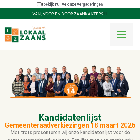
bekijk nu live onze vergaderingen
VAN, VOOR EN DOOR ZAANKANTERS
Kandidatenlijst
Gemeenteraadverkiezingen 18 maart 2026
Met trots presenteren wij onze kandidatenlijst voor de