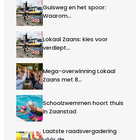
Guisweg en het spoor:
Waarom…
Lokaal Zaans: kies voor
verdiept…
Mega-overwinning Lokaal
Zaans met 8…
Schoolzwemmen hoort thuis
in Zaanstad
Laatste raadsvergadering
vóór de