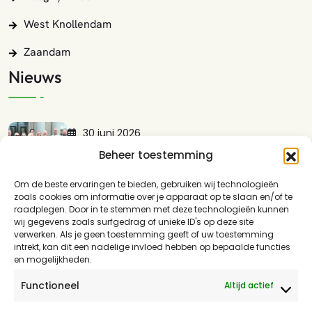
West Knollendam
Zaandam
Nieuws
30 juni 2026
Lokaal Zaans Presenteert Met Trots:…
Beheer toestemming
LEES MEER
Om de beste ervaringen te bieden, gebruiken wij technologieën
zoals cookies om informatie over je apparaat op te slaan en/of te
17 mei 2026
raadplegen. Door in te stemmen met deze technologieën kunnen
wij gegevens zoals surfgedrag of unieke ID's op deze site
Guisweg En Het Spoor: Waarom…
verwerken. Als je geen toestemming geeft of uw toestemming
LEES MEER
intrekt, kan dit een nadelige invloed hebben op bepaalde functies
en mogelijkheden.
16 april 2026
Functioneel
Altijd actief
Lokaal Zaans: Kies Voor Verdiept…