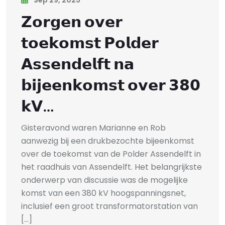
𝗭𝗼𝗿𝗴𝗲𝗻 𝗼𝘃𝗲𝗿
𝘁𝗼𝗲𝗸𝗼𝗺𝘀𝘁 𝗣𝗼𝗹𝗱𝗲𝗿
𝗔𝘀𝘀𝗲𝗻𝗱𝗲𝗹𝗳𝘁 𝗻𝗮
𝗯𝗶𝗷𝗲𝗲𝗻𝗸𝗼𝗺𝘀𝘁 𝗼𝘃𝗲𝗿 𝟯𝟴𝟬
𝗸𝗩…
Gisteravond waren Marianne en Rob
aanwezig bij een drukbezochte bijeenkomst
over de toekomst van de Polder Assendelft in
het raadhuis van Assendelft. Het belangrijkste
onderwerp van discussie was de mogelijke
komst van een 380 kV hoogspanningsnet,
inclusief een groot transformatorstation van
[...]