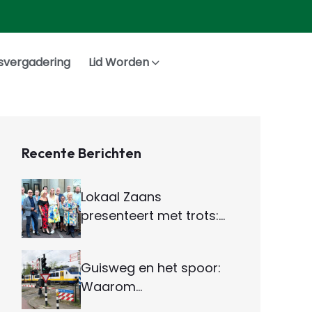
svergadering
Lid Worden
Recente Berichten
Lokaal Zaans
presenteert met trots:…
Guisweg en het spoor:
Waarom…