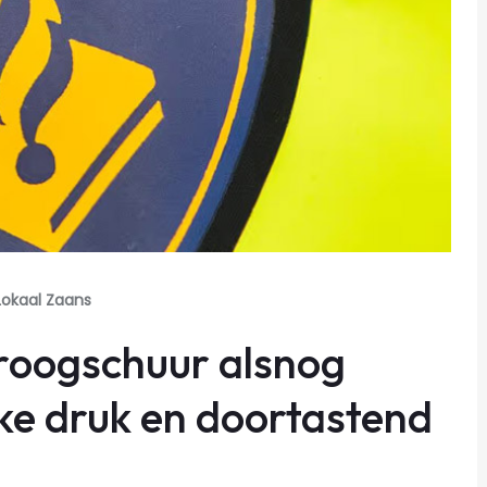
Lokaal Zaans
roogschuur alsnog
eke druk en doortastend