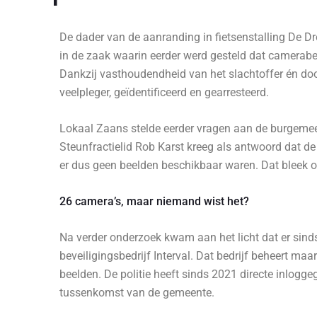
De dader van de aanranding in fietsenstalling De 
in de zaak waarin eerder werd gesteld dat camerabee
Dankzij vasthoudendheid van het slachtoffer én door
veelpleger, geïdentificeerd en gearresteerd.
Lokaal Zaans stelde eerder vragen aan de burgemees
Steunfractielid Rob Karst kreeg als antwoord dat d
er dus geen beelden beschikbaar waren. Dat bleek o
26 camera’s, maar niemand wist het?
Na verder onderzoek kwam aan het licht dat er sin
beveiligingsbedrijf Interval. Dat bedrijf beheert maa
beelden. De politie heeft sinds 2021 directe inlogg
tussenkomst van de gemeente.