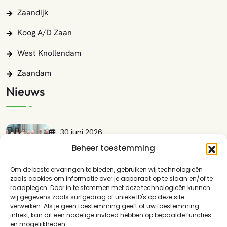
Zaandijk
Koog A/d Zaan
West Knollendam
Zaandam
Nieuws
30 juni 2026
Lokaal Zaans Presenteert Met Trots:…
Beheer toestemming
LEES MEER
Om de beste ervaringen te bieden, gebruiken wij technologieën
zoals cookies om informatie over je apparaat op te slaan en/of te
17 mei 2026
raadplegen. Door in te stemmen met deze technologieën kunnen
wij gegevens zoals surfgedrag of unieke ID's op deze site
Guisweg En Het Spoor: Waarom…
verwerken. Als je geen toestemming geeft of uw toestemming
LEES MEER
intrekt, kan dit een nadelige invloed hebben op bepaalde functies
en mogelijkheden.