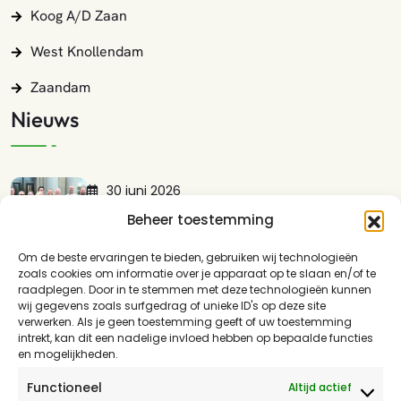
Koog A/d Zaan
West Knollendam
Zaandam
Nieuws
30 juni 2026
Lokaal Zaans Presenteert Met Trots:…
Beheer toestemming
LEES MEER
Om de beste ervaringen te bieden, gebruiken wij technologieën
zoals cookies om informatie over je apparaat op te slaan en/of te
17 mei 2026
raadplegen. Door in te stemmen met deze technologieën kunnen
wij gegevens zoals surfgedrag of unieke ID's op deze site
Guisweg En Het Spoor: Waarom…
verwerken. Als je geen toestemming geeft of uw toestemming
LEES MEER
intrekt, kan dit een nadelige invloed hebben op bepaalde functies
en mogelijkheden.
16 april 2026
Functioneel
Altijd actief