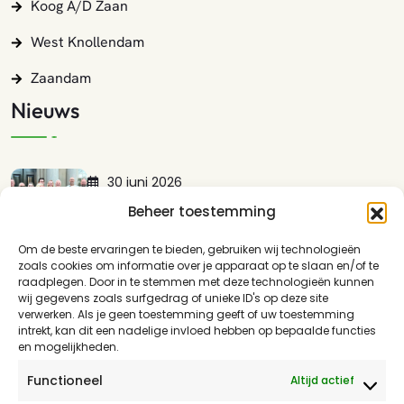
Koog A/d Zaan
West Knollendam
Zaandam
Nieuws
30 juni 2026
Lokaal Zaans Presenteert Met Trots:…
Beheer toestemming
LEES MEER
Om de beste ervaringen te bieden, gebruiken wij technologieën
zoals cookies om informatie over je apparaat op te slaan en/of te
17 mei 2026
raadplegen. Door in te stemmen met deze technologieën kunnen
wij gegevens zoals surfgedrag of unieke ID's op deze site
Guisweg En Het Spoor: Waarom…
verwerken. Als je geen toestemming geeft of uw toestemming
LEES MEER
intrekt, kan dit een nadelige invloed hebben op bepaalde functies
en mogelijkheden.
16 april 2026
Functioneel
Altijd actief
Lokaal Zaans: Kies Voor Verdiept…