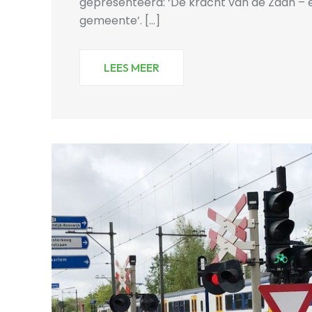
gepresenteerd: ‘De kracht van de Zaan – e
gemeente’. [...]
LEES MEER