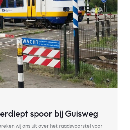
verdiept spoor bij Guisweg
preken wij ons uit over het raadsvoorstel voor