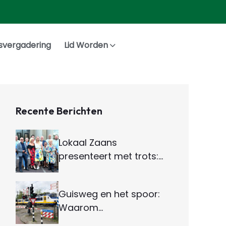
svergadering
Lid Worden
Recente Berichten
Lokaal Zaans
presenteert met trots:…
Guisweg en het spoor:
Waarom…